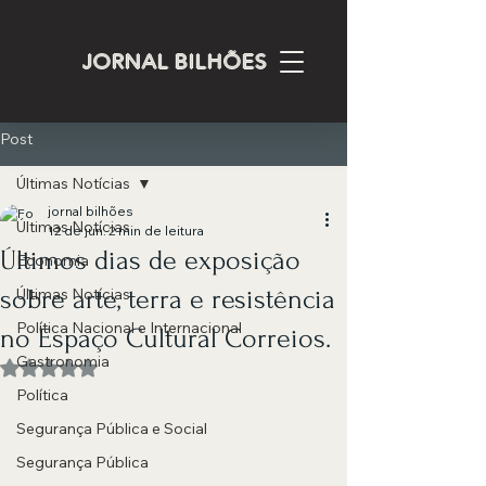
JORNAL BILHÕES
Post
Últimas Notícias
jornal bilhões
Últimas Notícias
12 de jun.
2 min de leitura
Últimos dias de exposição
Economia
sobre arte, terra e resistência
Últimas Notícias
Política Nacional e Internacional
no Espaço Cultural Correios.
Gastronomia
Avaliado com NaN de 5 estrelas.
Política
Segurança Pública e Social
Segurança Pública