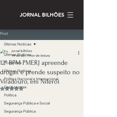
JORNAL BILHÕES
Post
Últimas Notícias
jornal bilhões
Últimas Notícias
19 de abr.
1 min de leitura
12º BPM PMERJ apreende
Economia
drogas e prende suspeito no
Últimas Notícias
Política Nacional e Internacional
Viradouro, em Niterói
Gastronomia
Avaliado com NaN de 5 estrelas.
Política
Segurança Pública e Social
Segurança Pública