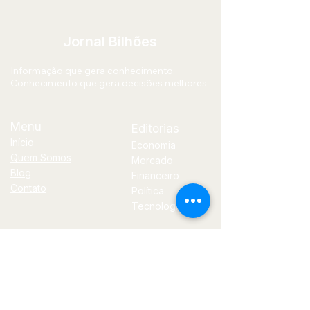
nascidos
Jornal Bilhões
Informação que gera conhecimento.
Conhecimento que gera decisões melhores.
Menu
Editorias
Início
Economia
Quem Somos
Mercado
Blog
Financeiro
Contato
Política
Tecnologia