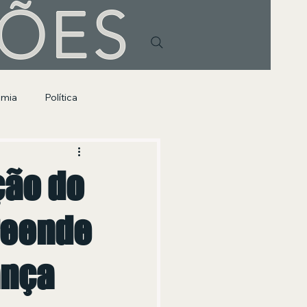
HÕES
omia
Política
ção do
reende
ança