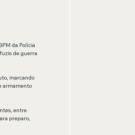
BPM da Polícia 
fuzis de guerra 
uto, marcando 
de armamento 
tes, entre 
ara preparo, 