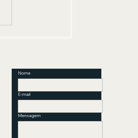
utado estadual suplente
unciou, pela quarta vez, o
esentador do SBT Carlos
erto Massa, o Ratinho, por
tica de LGBTQIAPN+fobia
Nome
E-mail
Mensagem