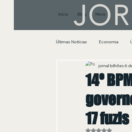
JOR
Início
Blog
More
Últimas Notícias
Economia
Segurança Pública e Social
jornal bilhões
6 d
14º BPM
govern
17 fuzi
Avaliado com NaN