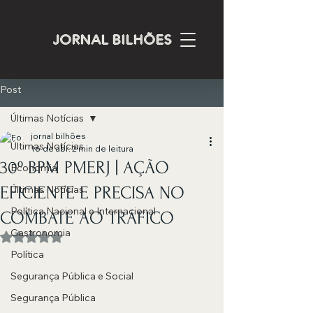
JORNAL BILHÕES
Post
Últimas Notícias
jornal bilhões
Últimas Notícias
16 de abr.
2 min de leitura
30º BPM PMERJ | AÇÃO
Economia
EFICIENTE E PRECISA NO
Últimas Notícias
Política Nacional e Internacional
COMBATE AO TRÁFICO
Gastronomia
Avaliado com NaN de 5 estrelas.
Política
Segurança Pública e Social
Segurança Pública