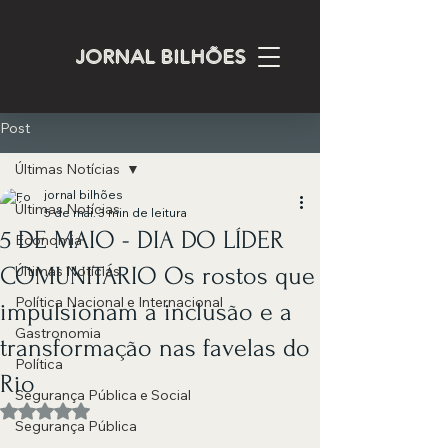
JORNAL BILHÕES
Post
Últimas Notícias
jornal bilhões
Últimas Notícias
5 de mai.
3 min de leitura
5 DE MAIO - DIA DO LÍDER
Economia
COMUNITÁRIO Os rostos que
Últimas Notícias
Política Nacional e Internacional
impulsionam a inclusão e a
Gastronomia
transformação nas favelas do
Política
Rio
Segurança Pública e Social
Avaliado com NaN de 5 estrelas.
Segurança Pública