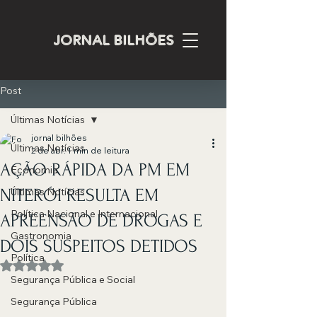
JORNAL BILHÕES
Post
Últimas Notícias
jornal bilhões
Últimas Notícias
2 de abr.
1 min de leitura
AÇÃO RÁPIDA DA PM EM
Economia
NITERÓI RESULTA EM
Últimas Notícias
Política Nacional e Internacional
APREENSÃO DE DROGAS E
Gastronomia
DOIS SUSPEITOS DETIDOS
Política
Avaliado com NaN de 5 estrelas.
Segurança Pública e Social
Segurança Pública