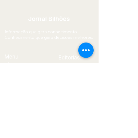
Jornal Bilhões
Informação que gera conhecimento.
Conhecimento que gera decisões melhores.
Menu
Editorias
Início
Economia
Quem Somos
Mercado
Blog
Financeiro
Contato
Política
Tecnologia