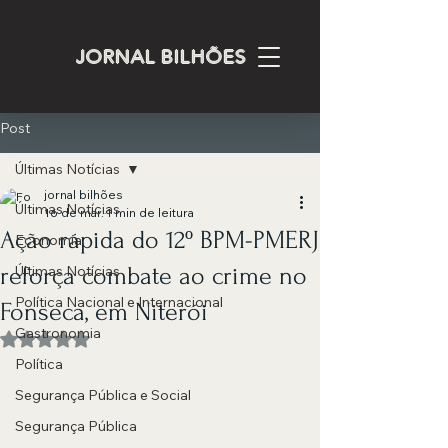
JORNAL BILHÕES
Post
Últimas Notícias
jornal bilhões
Últimas Notícias
16 de mar.
1 min de leitura
Ação rápida do 12º BPM-PMERJ
Economia
reforça combate ao crime no
Últimas Notícias
Política Nacional e Internacional
Fonseca, em Niterói
Gastronomia
Avaliado com NaN de 5 estrelas.
Política
Segurança Pública e Social
Segurança Pública