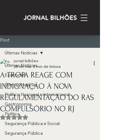
JORNAL BILHÕES
Post
Últimas Notícias
jornal bilhões
Últimas Notícias
20 de mar.
2 min de leitura
A TROPA REAGE COM
Economia
INDIGNAÇÃO À NOVA
Últimas Notícias
Política Nacional e Internacional
REGULAMENTAÇÃO DO RAS
Gastronomia
COMPULSÓRIO NO RJ
Política
Avaliado com NaN de 5 estrelas.
Segurança Pública e Social
Segurança Pública