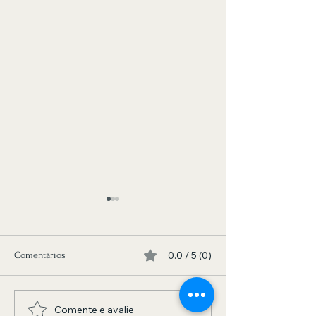
0.0 / 5 (0)
Comentários
Comente e avalie
A BANDA QUE FEZ E FAZ
EDUARDO SPOCK