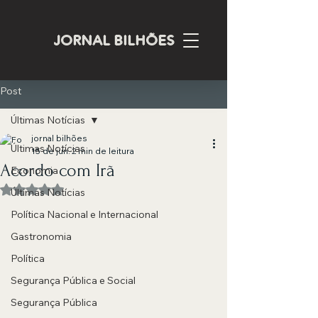
JORNAL BILHÕES
Post
Últimas Notícias
jornal bilhões
Últimas Notícias
15 de jun.
2 min de leitura
Acordo com Irã
Economia
Avaliado com NaN de 5 estrelas.
Últimas Notícias
Política Nacional e Internacional
Gastronomia
Política
Segurança Pública e Social
Segurança Pública