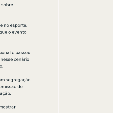
 sobre 
e no esporte. 
que o evento 
cional e passou 
 nesse cenário 
o.
com segregação 
 emissão de 
ração.
mostrar 