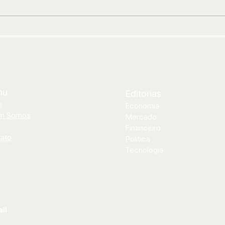
encontro inédito com Thiago
Clí
Soares para abrir segunda
neo
etapa de “Os Pagodes Que A
ins
Gente Gosta”
nu
Editorias
o
Economia
m Somos
Mercado
Financeiro
ato
Política
Tecnologia
il