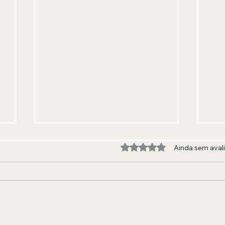
Avaliado com 0 de 5 estre
Ainda sem aval
Renan Oliveira aposta em
For