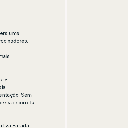
gera uma 
ocinadores. 
mais 
e a 
is 
mentação. Sem 
rma incorreta, 
iativa Parada 