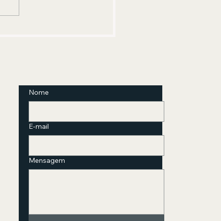
nica com abordagem
freudiana está com
crições abertas
Nome
E-mail
Mensagem