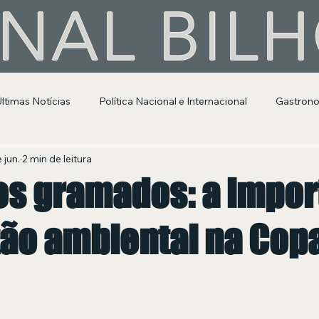
NAL BIL
Últimas Notícias
Política Nacional e Internacional
Gastron
Segurança Pública
Entretenimento e Cultura
 jun.
2 min de leitura
os gramados: a impor
tão ambiental na Cop
 de 5 estrelas.