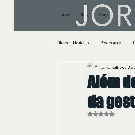
JOR
Início
Blog
More
Últimas Notícias
Economia
Segurança Pública e Social
jornal bilhões
3 de
Além d
da ges
Avaliado com NaN