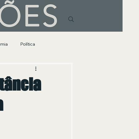
HÕES
omia
Política
tância
a