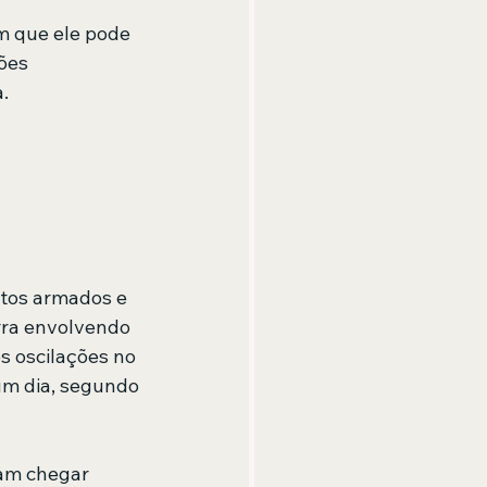
m que ele pode 
ões 
.
itos armados e 
ra envolvendo 
s oscilações no 
um dia, segundo 
am chegar 