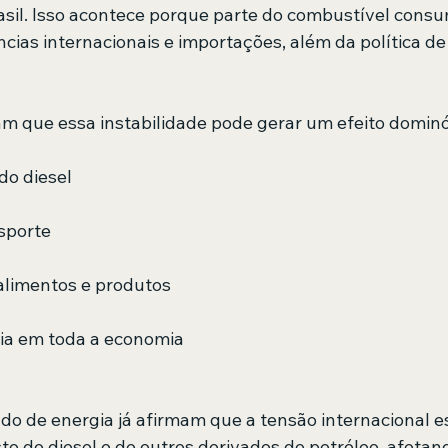
sil. Isso acontece porque parte do combustível consu
cias internacionais e importações, além da política de
 
tam que essa instabilidade pode gerar um efeito dominó
do diesel
nsporte
alimentos e produtos
ria em toda a economia
do de energia já afirmam que a tensão internacional e
to do diesel e de outros derivados do petróleo, afetan