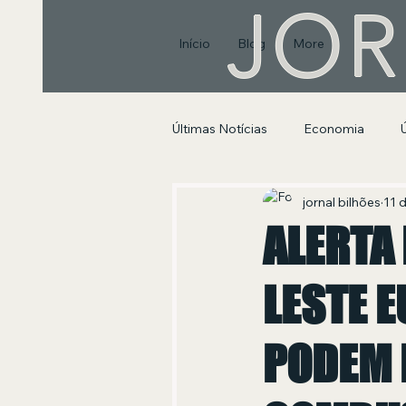
JOR
Início
Blog
More
Últimas Notícias
Economia
Segurança Pública e Social
jornal bilhões
11 
ALERTA
LESTE 
PODEM 