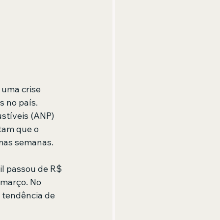
 uma crise 
 no país. 
stíveis (ANP) 
tam que o 
imas semanas.
il passou de R$ 
 março. No 
 tendência de 