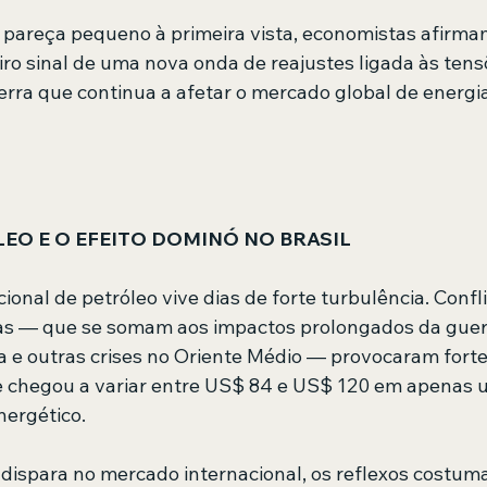
pareça pequeno à primeira vista, economistas afirma
iro sinal de uma nova onda de reajustes ligada às tens
erra que continua a afetar o mercado global de energia
EO E O EFEITO DOMINÓ NO BRASIL
onal de petróleo vive dias de forte turbulência. Confl
cas — que se somam aos impactos prolongados da guer
ia e outras crises no Oriente Médio — provocaram forte
ue chegou a variar entre US$ 84 e US$ 120 em apenas 
nergético. 
dispara no mercado internacional, os reflexos costum