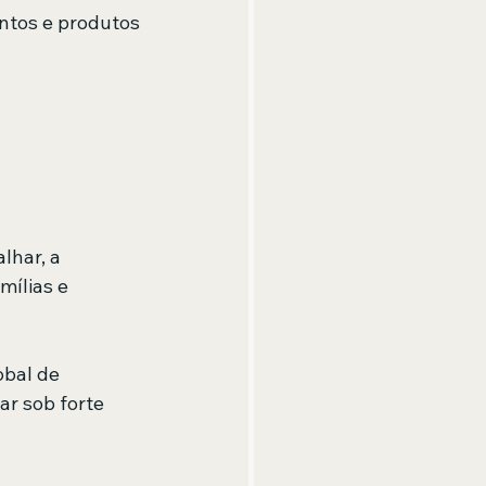
entos e produtos 
lhar, a 
ílias e 
obal de 
r sob forte 