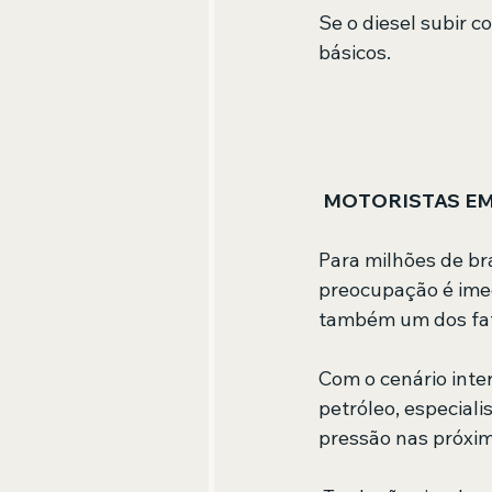
Se o diesel subir c
básicos.
MOTORISTAS EM
Para milhões de br
preocupação é imed
também um dos fato
Com o cenário inter
petróleo, especial
pressão nas próxi