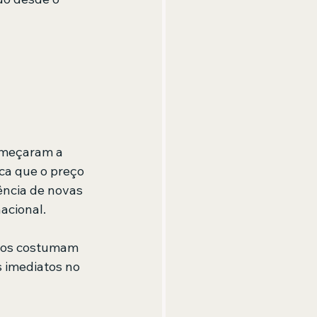
começaram a 
ica que o preço 
ência de novas 
cional. 
ados costumam 
 imediatos no 