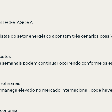
ONTECER AGORA
istas do setor energético apontam três cenários possív
:
postos
s semanais podem continuar ocorrendo conforme os e
refinarias
rmaneça elevado no mercado internacional, pode have
 economia