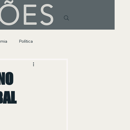
HÕES
omia
Política
NO
BAL