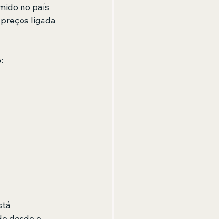
mido no país 
 preços ligada 
:
stá 
do desde o 