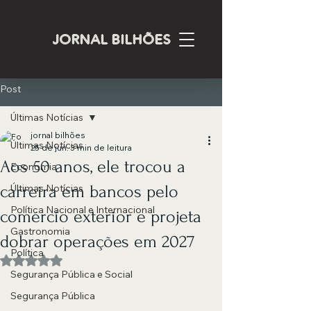
JORNAL BILHÕES
Post
Últimas Notícias
jornal bilhões
Últimas Notícias
25 de jun.
3 min de leitura
Aos 50 anos, ele trocou a
Economia
carreira em bancos pelo
Últimas Notícias
Política Nacional e Internacional
comércio exterior e projeta
Gastronomia
dobrar operações em 2027
Política
Avaliado com NaN de 5 estrelas.
Segurança Pública e Social
Segurança Pública