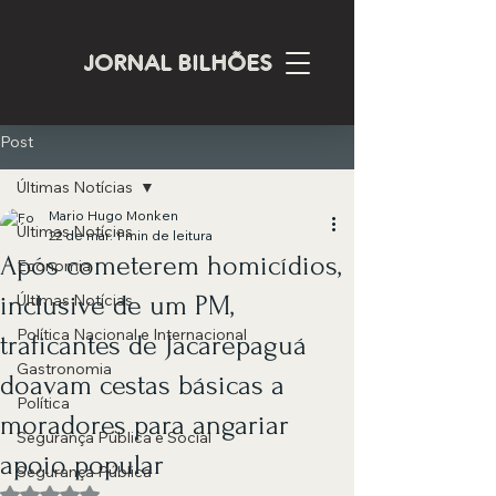
JORNAL BILHÕES
Post
Últimas Notícias
Mario Hugo Monken
Últimas Notícias
22 de mar.
1 min de leitura
Após cometerem homicídios,
Economia
inclusive de um PM,
Últimas Notícias
Política Nacional e Internacional
traficantes de Jacarepaguá
Gastronomia
doavam cestas básicas a
Política
moradores para angariar
Segurança Pública e Social
apoio popular
Segurança Pública
Avaliado com NaN de 5 estrelas.