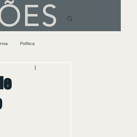
HÕES
omia
Política
de
o