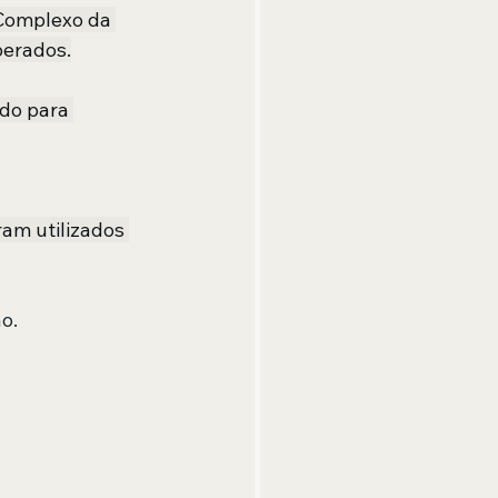
 Complexo da 
uperados.
do para 
am utilizados 
o.