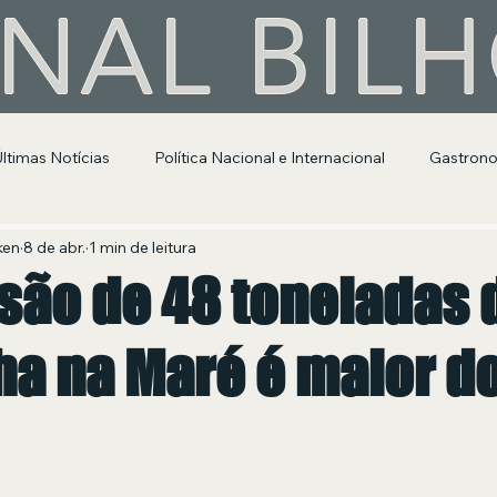
NAL BIL
Últimas Notícias
Política Nacional e Internacional
Gastron
Segurança Pública
Entretenimento e Cultura
ken
8 de abr.
1 min de leitura
são de 48 toneladas 
a na Maré é maior d
 de 5 estrelas.