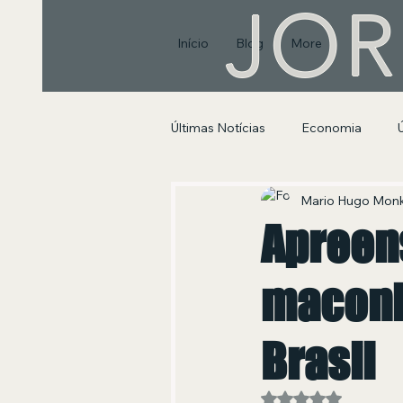
JOR
Início
Blog
More
Últimas Notícias
Economia
Segurança Pública e Social
Mario Hugo Mon
Apreen
maconh
Brasil
Avaliado com NaN