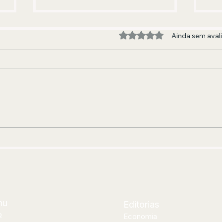
Avaliado com 0 de 5 estre
Ainda sem aval
A BANDA QUE FEZ E FAZ GERAÇÕES
EDU
DANÇAREM
AND
JOR
CUR
nu
Editorias
o
Economia