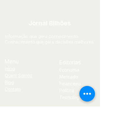
Jornal Bilhões
Informação que gera conhecimento.
Conhecimento que gera decisões melhores.
Menu
Editorias
Início
Economia
Quem Somos
Mercado
Blog
Financeiro
Contato
Política
Tecnologia