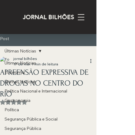
JORNAL BILHÕES
Post
Últimas Notícias
jornal bilhões
Últimas Notícias
17 de mar.
1 min de leitura
APREENSÃO EXPRESSIVA DE
Economia
DROGAS NO CENTRO DO
Últimas Notícias
Política Nacional e Internacional
RIO
Gastronomia
Avaliado com NaN de 5 estrelas.
Política
Segurança Pública e Social
Segurança Pública