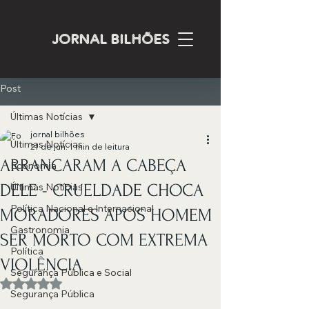
JORNAL BILHÕES
Post
Últimas Notícias
jornal bilhões
Últimas Notícias
21 de jun.
1 min de leitura
ARRANCARAM A CABEÇA
Economia
DELE - CRUELDADE CHOCA
Últimas Notícias
Política Nacional e Internacional
MORADORES APÓS HOMEM
Gastronomia
SER MORTO COM EXTREMA
Política
VIOLÊNCIA
Segurança Pública e Social
Avaliado com NaN de 5 estrelas.
Segurança Pública