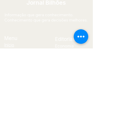
Jornal Bilhões
Informação que gera conhecimento.
Conhecimento que gera decisões melhores.
Menu
Editorias
Início
Economia
Quem Somos
Mercado
Blog
Financeiro
Contato
Política
Tecnologia