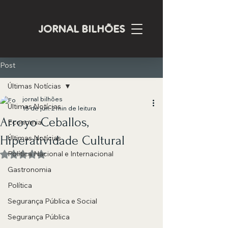
JORNAL BILHÕES
Post
Últimas Notícias
jornal bilhões
Últimas Notícias
15 de jun.
2 min de leitura
Arroyo Ceballos,
Economia
Hiperatividade Cultural
Últimas Notícias
Política Nacional e Internacional
Avaliado com NaN de 5 estrelas.
Gastronomia
Política
Segurança Pública e Social
Segurança Pública