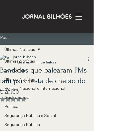
JORNAL BILHÕES
Post
Últimas Notícias
jornal bilhões
Últimas Notícias
17 de mar.
1 min de leitura
Bandidos que balearam PMs
Economia
iam para festa de chefão do
Últimas Notícias
Política Nacional e Internacional
tráfico
Gastronomia
Avaliado com NaN de 5 estrelas.
Política
Segurança Pública e Social
Segurança Pública