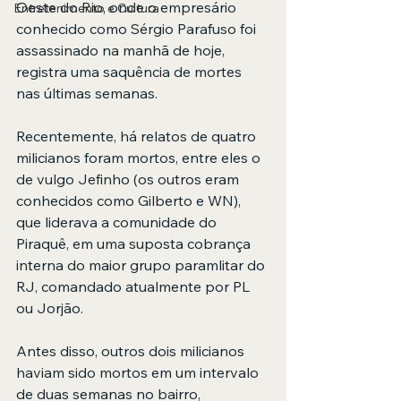
Oeste do Rio, onde o empresário 
Entretenimento e Cultura
conhecido como Sérgio Parafuso foi 
assassinado na manhã de hoje, 
registra uma saquência de mortes 
nas últimas semanas.
Recentemente, há relatos de quatro 
milicianos foram mortos, entre eles o 
de vulgo Jefinho (os outros eram 
conhecidos como Gilberto e WN), 
que liderava a comunidade do 
Piraquê, em uma suposta cobrança 
interna do maior grupo paramlitar do 
RJ, comandado atualmente por PL 
ou Jorjão.
Antes disso, outros dois milicianos 
haviam sido mortos em um intervalo 
de duas semanas no bairro, 