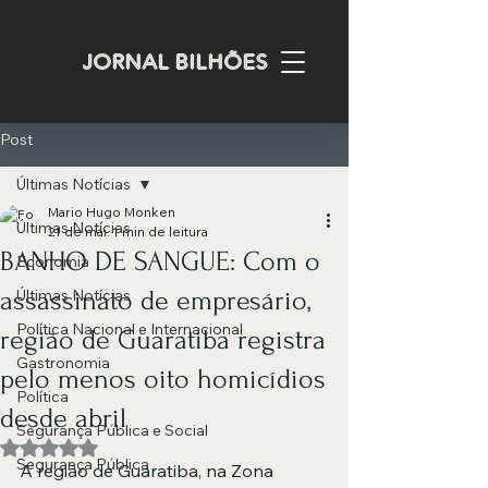
JORNAL BILHÕES
Post
Últimas Notícias
Mario Hugo Monken
Últimas Notícias
21 de mai.
1 min de leitura
BANHO DE SANGUE: Com o
Economia
assassinato de empresário,
Últimas Notícias
Política Nacional e Internacional
região de Guaratiba registra
Gastronomia
pelo menos oito homicídios
Política
desde abril
Segurança Pública e Social
Avaliado com NaN de 5 estrelas.
Segurança Pública
A região de Guaratiba, na Zona 