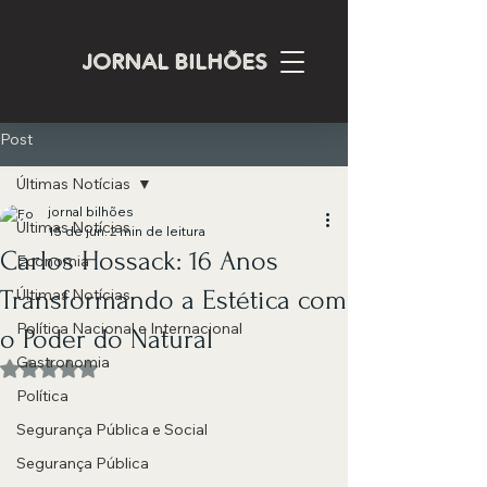
JORNAL BILHÕES
Post
Últimas Notícias
jornal bilhões
Últimas Notícias
15 de jun.
2 min de leitura
Carlos Hossack: 16 Anos
Economia
Transformando a Estética com
Últimas Notícias
Política Nacional e Internacional
o Poder do Natural
Gastronomia
Avaliado com NaN de 5 estrelas.
Política
Segurança Pública e Social
Segurança Pública