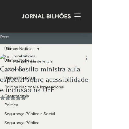
JORNAL BILHÕES
Post
Últimas Notícias
jornal bilhões
Últimas Notícias
5 de jun.
1 min de leitura
Carol Basílio ministra aula
Economia
especial sobre acessibilidade
Últimas Notícias
Política Nacional e Internacional
e inclusão na UFF
Gastronomia
Avaliado com NaN de 5 estrelas.
Política
Segurança Pública e Social
Segurança Pública