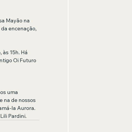
ísa Mayão na 
 da encenação, 
 às 15h. Há 
tigo Oi Futuro 
mos uma 
e na de nossos 
amá-la Aurora. 
ili Pardini.