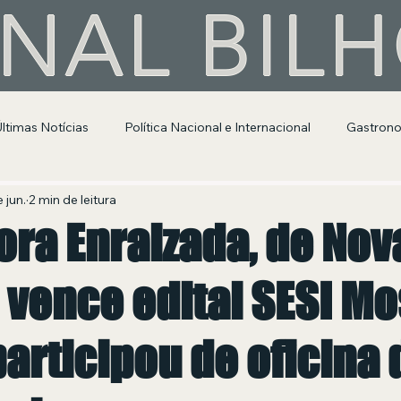
NAL BIL
Últimas Notícias
Política Nacional e Internacional
Gastron
Segurança Pública
Entretenimento e Cultura
 jun.
2 min de leitura
ora Enraizada, de Nov
 vence edital SESI M
articipou de oficina 