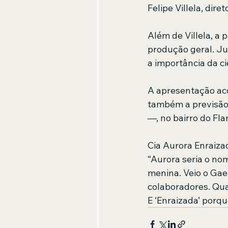
Felipe Villela, dir
Além de Villela, a 
produção geral. Ju
a importância da ci
A apresentação aco
também a previsão 
—, no bairro do Fl
Cia Aurora Enraiza
“Aurora seria o no
menina. Veio o Ga
colaboradores. Qua
E ‘Enraizada’ porque