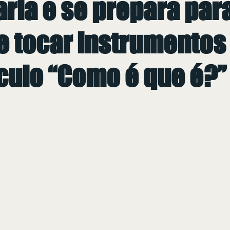
ria e se prepara par
e tocar instrumentos
culo “Como é que é?”
 de 5 estrelas.