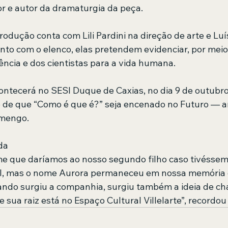
etor e autor da dramaturgia da peça.
produção conta com Lili Pardini na direção de arte e Lu
nto com o elenco, elas pretendem evidenciar, por meio
ência e dos cientistas para a vida humana.
ntecerá no SESI Duque de Caxias, no dia 9 de outubro,
de que “Como é que é?” seja encenado no Futuro — an
amengo.
da
me que daríamos ao nosso segundo filho caso tivésse
el, mas o nome Aurora permaneceu em nossa memória 
ndo surgiu a companhia, surgiu também a ideia de ch
 sua raiz está no Espaço Cultural Villelarte”, recordou L