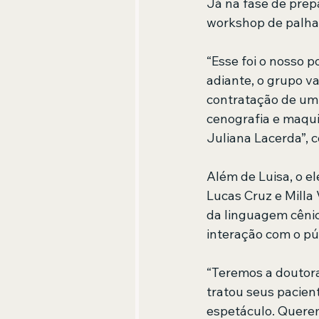
Já na fase de prepa
workshop de palha
“Esse foi o nosso 
adiante, o grupo v
contratação de um d
cenografia e maquia
Juliana Lacerda”, 
Além de Luisa, o e
Lucas Cruz e Milla V
da linguagem cênic
interação com o pú
“Teremos a doutora 
tratou seus pacien
espetáculo. Querem