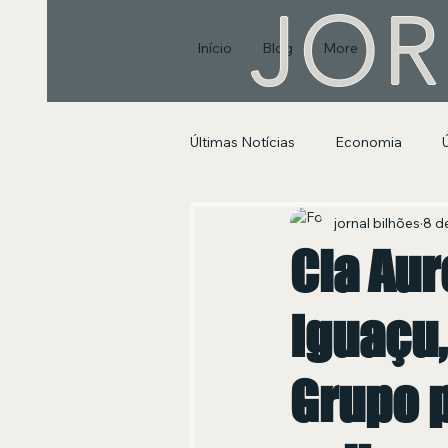
JOR
Início
Blog
More
Últimas Notícias
Economia
Segurança Pública e Social
jornal bilhões
8 de
Cia Aur
Iguaçu,
Grupo p