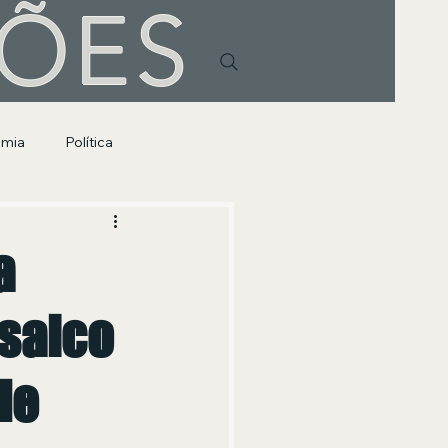
HÕES
omia
Política
a
osaico
de