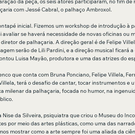
ração da peça, os seis atores participaram, no fim de 
çaria com Jessé Cabral, o palhaço Ambroxol.
pontapé inicial. Fizemos um workshop de introdução à p
ai avaliar se haverá necessidade de novas oficinas ou
iretor de palhaçaria. A direção geral é de Felipe Villela
gem serão de Lili Pardini, e a direção musical ficará a
contou Luisa Mayão, produtora e uma das atrizes do es
lenco que conta com Bruna Ponciano, Felipe Villela, Fe
illela, terá o desafio de cantar, tocar instrumentos e ut
a milenar da palhaçaria, focada no humor, na ingenui
blico.
Nise da Silveira, psiquiatra que criou o Museu do Inco
tes por meio das artes plásticas, como uma das narrad
os mostrar como a arte sempre foi uma aliada da ciênc