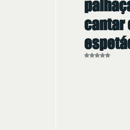
palhaça
cantar 
espetá
Avaliado com NaN