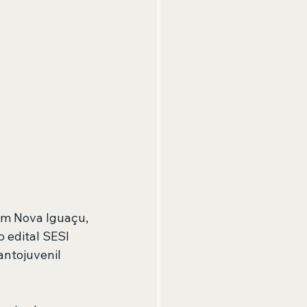
 em Nova Iguaçu, 
 edital SESI 
ntojuvenil 