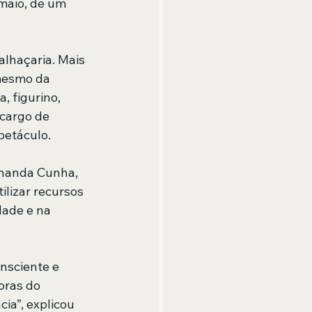
maio, de um 
alhaçaria. Mais 
 mesmo da 
, figurino, 
 cargo de 
petáculo.
rnanda Cunha, 
ilizar recursos 
dade e na 
nsciente e 
oras do 
ia”, explicou 