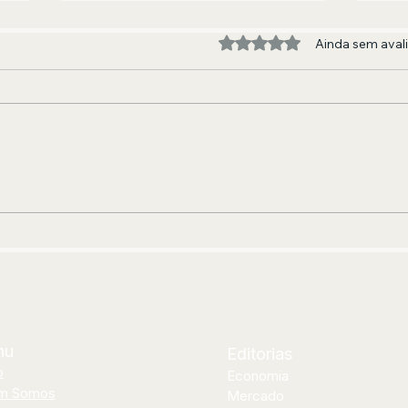
Avaliado com 0 de 5 estre
Ainda sem aval
Renan Oliveira aposta em
For
encontro inédito com Thiago
Clí
Soares para abrir segunda
neo
etapa de “Os Pagodes Que A
ins
Gente Gosta”
nu
Editorias
o
Economia
m Somos
Mercado