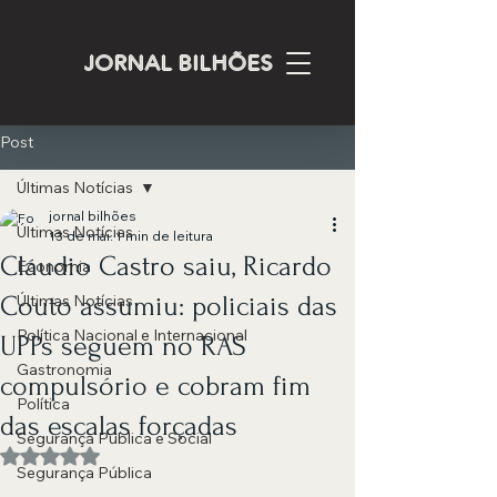
JORNAL BILHÕES
Post
Últimas Notícias
jornal bilhões
Últimas Notícias
13 de mai.
1 min de leitura
Cláudio Castro saiu, Ricardo
Economia
Couto assumiu: policiais das
Últimas Notícias
Política Nacional e Internacional
UPPs seguem no RAS
Gastronomia
compulsório e cobram fim
Política
das escalas forçadas
Segurança Pública e Social
Avaliado com NaN de 5 estrelas.
Segurança Pública