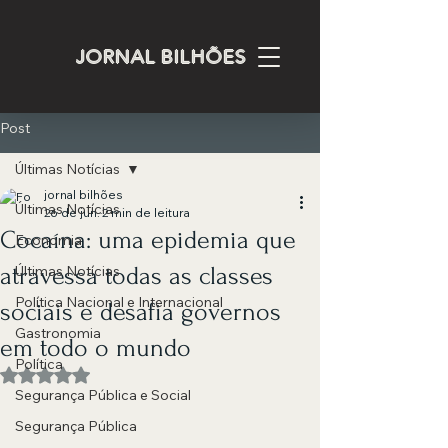
JORNAL BILHÕES
Post
Últimas Notícias
jornal bilhões
Últimas Notícias
26 de jun.
2 min de leitura
Cocaína: uma epidemia que
Economia
atravessa todas as classes
Últimas Notícias
Política Nacional e Internacional
sociais e desafia governos
Gastronomia
em todo o mundo
Política
Avaliado com NaN de 5 estrelas.
Segurança Pública e Social
Segurança Pública