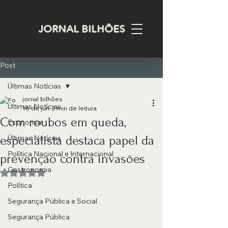
JORNAL BILHÕES
Post
Últimas Notícias
jornal bilhões
Últimas Notícias
16 de jun.
2 min de leitura
Com roubos em queda,
Economia
especialista destaca papel da
Últimas Notícias
Política Nacional e Internacional
prevenção contra invasões
Gastronomia
Avaliado com NaN de 5 estrelas.
Política
Segurança Pública e Social
Segurança Pública