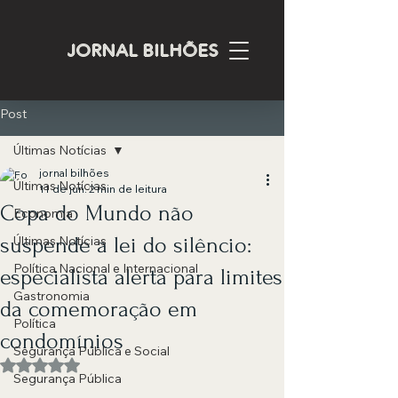
JORNAL BILHÕES
Post
Últimas Notícias
jornal bilhões
Últimas Notícias
11 de jun.
2 min de leitura
Copa do Mundo não
Economia
suspende a lei do silêncio:
Últimas Notícias
Política Nacional e Internacional
especialista alerta para limites
Gastronomia
da comemoração em
Política
condomínios
Segurança Pública e Social
Avaliado com NaN de 5 estrelas.
Segurança Pública