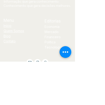
Informação que gera conhecimento.
Conhecimento que gera decisões melhores.
Menu
Editorias
Início
Economia
Quem Somos
Mercado
Blog
Financeiro
Contato
Política
Tecnologia
E-
mail