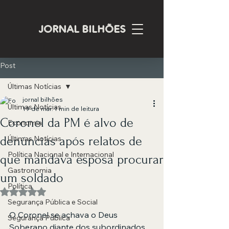
JORNAL BILHÕES
Post
Últimas Notícias
jornal bilhões
Últimas Notícias
19 de mar.
1 min de leitura
Coronel da PM é alvo de
Economia
denúncias após relatos de
Últimas Notícias
Política Nacional e Internacional
que mandava esposa procurar
Gastronomia
um soldado
Política
Avaliado com NaN de 5 estrelas.
Segurança Pública e Social
O Coronel se achava o Deus 
Segurança Pública
Soberano diante dos subordinados 