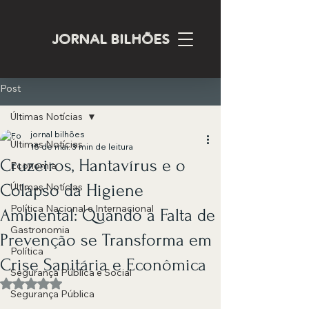
JORNAL BILHÕES
Post
Últimas Notícias
jornal bilhões
Últimas Notícias
15 de mai.
3 min de leitura
Cruzeiros, Hantavírus e o
Economia
Colapso da Higiene
Últimas Notícias
Política Nacional e Internacional
Ambiental: Quando a Falta de
Gastronomia
Prevenção se Transforma em
Política
Crise Sanitária e Econômica
Segurança Pública e Social
Avaliado com NaN de 5 estrelas.
Segurança Pública