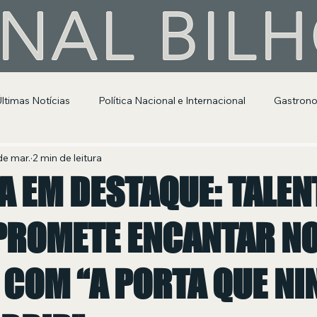
NAL BIL
Últimas Notícias
Política Nacional e Internacional
Gastron
Segurança Pública
Entretenimento e Cultura
de mar.
2 min de leitura
A EM DESTAQUE: TALEN
PROMETE ENCANTAR N
 COM “A PORTA QUE N