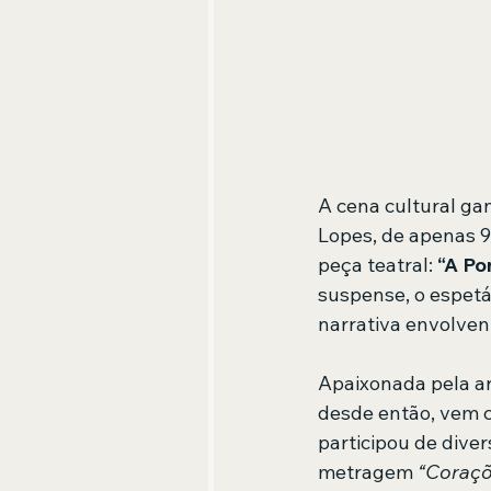
A cena cultural ga
Lopes, de apenas 9 
peça teatral: 
“A Po
suspense, o espetá
narrativa envolven
Apaixonada pela art
desde então, vem c
participou de dive
metragem 
“Coraçõ