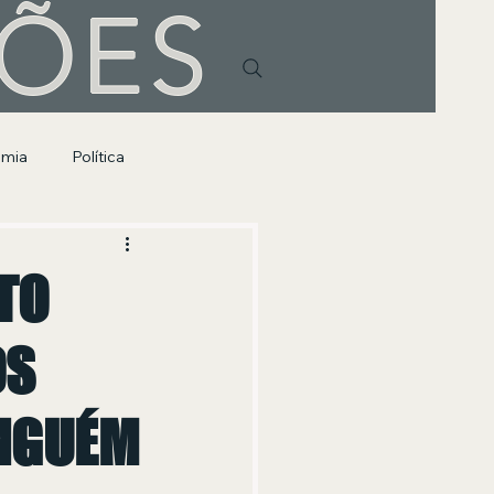
HÕES
omia
Política
TO
OS
INGUÉM