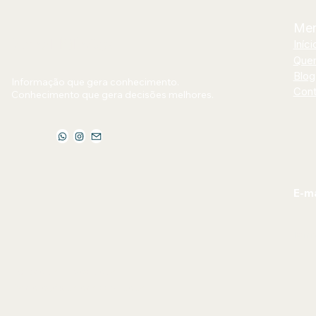
Me
Jornal Bilhões
Iníci
Que
Blog
Informação que gera conhecimento.
Cont
Conhecimento que gera decisões melhores.
E-ma
jorn
Política de Privacidade
Declaração de acessibilidade