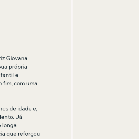
iz Giovana 
sua própria 
antil e 
o fim, com uma 
os de idade e, 
ento. Já 
o longa-
cia que reforçou 