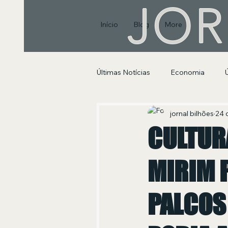
JOR
Início
Blog
More
Últimas Notícias
Economia
Segurança Pública e Social
jornal bilhões
24 
CULTUR
MIRIM 
PALCOS