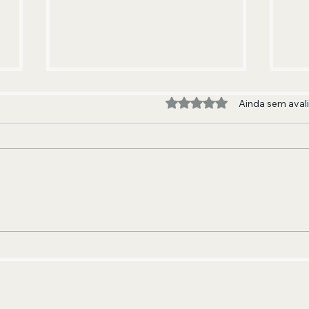
Avaliado com 0 de 5 estre
Ainda sem aval
A BANDA QUE FEZ E FAZ GERAÇÕES
EDU
DANÇAREM
AND
JOR
CUR