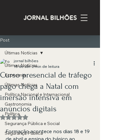
JORNAL BILHÕES
Post
Últimas Notícias
jornal bilhões
Últimas Notícias
15 de abr.
2 min de leitura
Curso presencial de tráfego
Economia
pago chega a Natal com
Últimas Notícias
Política Nacional e Internacional
imersão intensiva em
Gastronomia
anúncios digitais
Política
Avaliado com NaN de 5 estrelas.
Segurança Pública e Social
Formação acontece nos dias 18 e 19 
Segurança Pública
de abril e ensina do básico ao 