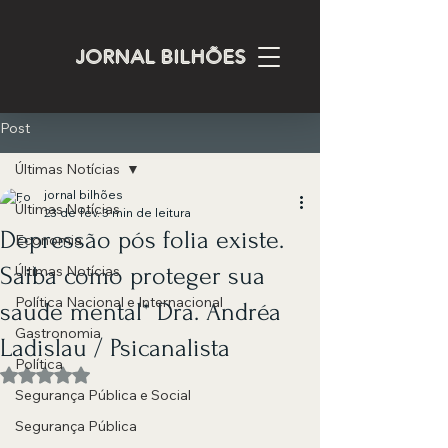
JORNAL BILHÕES
Post
Últimas Notícias
jornal bilhões
Últimas Notícias
23 de fev.
3 min de leitura
Depressão pós folia existe.
Economia
Saiba como proteger sua
Últimas Notícias
Política Nacional e Internacional
saúde mental* Dra. Andréa
Gastronomia
Ladislau / Psicanalista
Política
Avaliado com NaN de 5 estrelas.
Segurança Pública e Social
Segurança Pública