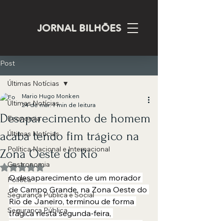
JORNAL BILHÕES
Post
Últimas Notícias
Mario Hugo Monken
Últimas Notícias
24 de mar.
1 min de leitura
Desaparecimento de homem
Economia
acaba tendo fim trágico na
Últimas Notícias
Política Nacional e Internacional
Zona Oeste do Rio
Gastronomia
Avaliado com NaN de 5 estrelas.
O desaparecimento de um morador 
Política
de Campo Grande, na Zona Oeste do 
Segurança Pública e Social
Rio de Janeiro, terminou de forma 
Segurança Pública
trágica nesta segunda-feira, 