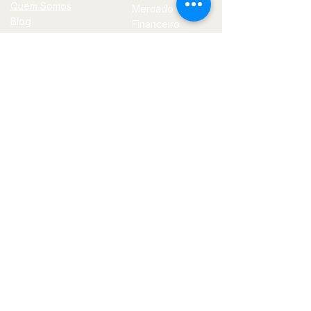
Quem Somos
Mercado
Blog
Financeiro
Contato
Política
Tecnologia
E-
mail
jornal@bilhoes.com