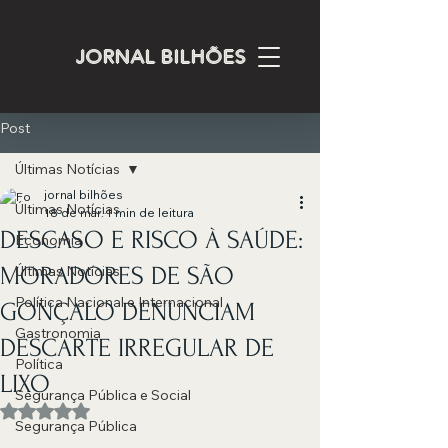
JORNAL BILHÕES
Post
Últimas Notícias
jornal bilhões
Últimas Notícias
18 de mar.
1 min de leitura
DESCASO E RISCO À SAÚDE:
Economia
MORADORES DE SÃO
Últimas Notícias
Política Nacional e Internacional
GONÇALO DENUNCIAM
Gastronomia
DESCARTE IRREGULAR DE
Política
LIXO
Segurança Pública e Social
Avaliado com NaN de 5 estrelas.
Segurança Pública