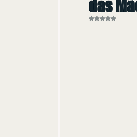
das Mã
Avaliado com NaN