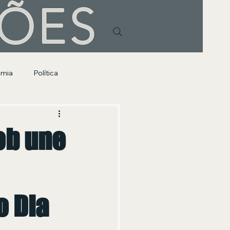
HÕES
omia
Política
ob une
 Dia