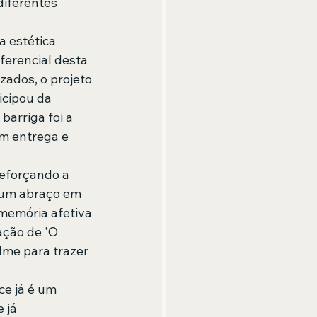
iferentes 
 estética 
ferencial desta 
zados, o projeto 
icipou da 
arriga foi a 
m entrega e 
reforçando a 
"um abraço em 
memória afetiva 
ação de 'O 
lme para trazer 
ce já é um 
 já 