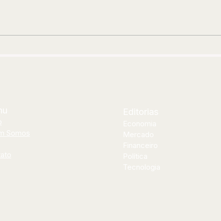
Leite materno fortalece o
Noi
cuidado neonatal Agosto
est
Dourado destaca como
vin
orientação na gestação e apoio
após o parto ajudam a proteger
mães e recém-nascidos
nu
Editorias
o
Economia
m Somos
Mercado
Financeiro
ato
Política
Tecnologia