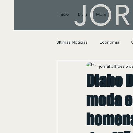
JOR
Início
Blog
More
Últimas Notícias
Economia
Segurança Pública e Social
jornal bilhões
5 d
Diabo 
moda e
homena