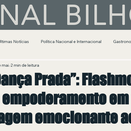
NAL BIL
Últimas Notícias
Política Nacional e Internacional
Gastron
Segurança Pública
Entretenimento e Cultura
e mai.
2 min de leitura
Dança Prada”: Flashm
 empoderamento em
gem emocionante ao