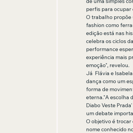
de uma simples cor
perfis para ocupar 
O trabalho propõe u
fashion como ferra
edição está nas his
celebra os ciclos d
performance espera
experiência mais p
emoção", revelou.
Já  Flávia e Isabel
dança como um espa
forma de moviment
eterna."A escolha 
Diabo Veste Prada'
um debate importan
O objetivo é trocar
nome conhecido no 