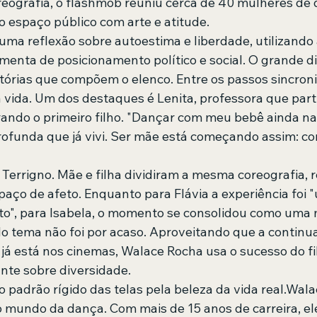
eografia, o flashmob reuniu cerca de 40 mulheres de d
o espaço público com arte e atitude. 
ma reflexão sobre autoestima e liberdade, utilizando a
menta de posicionamento político e social. O grande di
tórias que compõem o elenco. Entre os passos sincroni
a vida. Um dos destaques é Lenita, professora que part
ndo o primeiro filho. "Dançar com meu bebê ainda na b
rofunda que já vivi. Ser mãe está começando assim: co
a Terrigno. Mãe e filha dividiram a mesma coreografia, 
ço de afeto. Enquanto para Flávia a experiência foi 
o", para Isabela, o momento se consolidou como uma 
do tema não foi por acaso. Aproveitando que a continu
 já está nos cinemas, Walace Rocha usa o sucesso do fi
te sobre diversidade. 
 o padrão rígido das telas pela beleza da vida real.Wala
mundo da dança. Com mais de 15 anos de carreira, ele