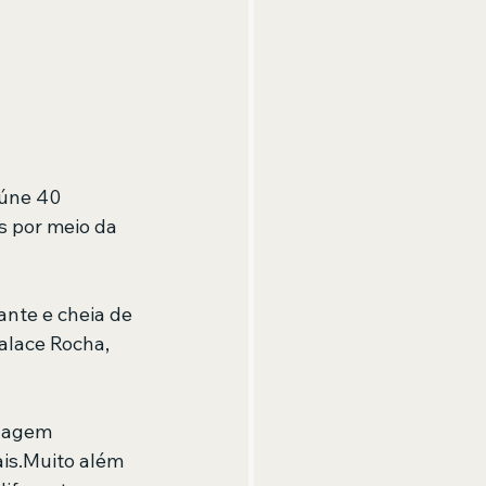
eúne 40 
s por meio da 
nte e cheia de 
alace Rocha, 
nagem 
is.Muito além 