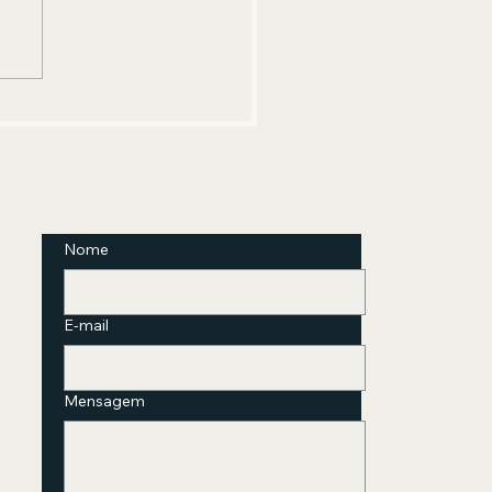
ze Record Club Argentina
reia com edição inédita em
il de Camionero
Nome
E-mail
Mensagem