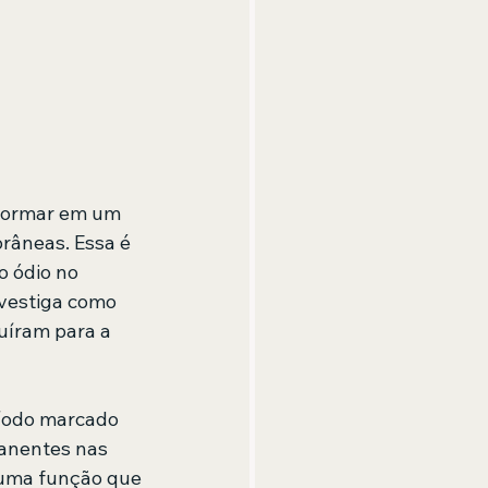
sformar em um 
râneas. Essa é 
o ódio no 
nvestiga como 
uíram para a 
ríodo marcado 
manentes nas 
 uma função que 