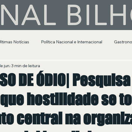
NAL BIL
Últimas Notícias
Política Nacional e Internacional
Gastron
Segurança Pública
Entretenimento e Cultura
e jun.
3 min de leitura
SO DE ÓDIO| Pesquisa
que hostilidade se t
to central na organi