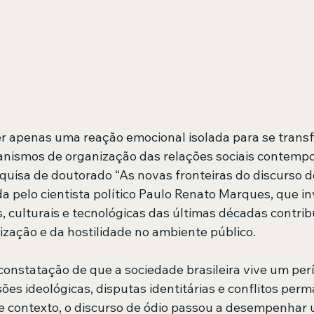
er apenas uma reação emocional isolada para se tran
anismos de organização das relações sociais contempo
quisa de doutorado “As novas fronteiras do discurso d
da pelo cientista político Paulo Renato Marques, que i
, culturais e tecnológicas das últimas décadas contrib
ização e da hostilidade no ambiente público.
constatação de que a sociedade brasileira vive um pe
ões ideológicas, disputas identitárias e conflitos per
se contexto, o discurso de ódio passou a desempenhar