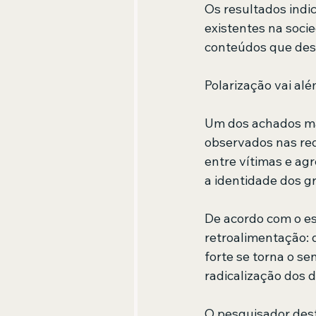
Os resultados indi
existentes na soci
conteúdos que des
Polarização vai alé
Um dos achados mai
observados nas red
entre vítimas e ag
a identidade dos g
De acordo com o es
retroalimentação: 
forte se torna o s
radicalização dos d
O pesquisador dest