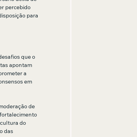
er percebido 
isposição para 
desafios que o 
stas apontam 
prometer a 
 consensos em 
 moderação de 
fortalecimento 
cultura do 
o das 