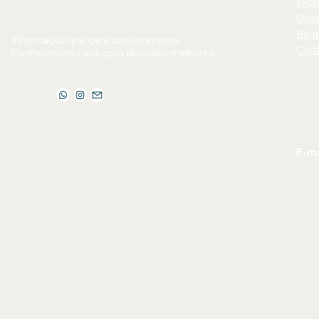
Jornal Bilhões
Iníci
Que
Blog
Informação que gera conhecimento.
Cont
Conhecimento que gera decisões melhores.
E-ma
jorn
Política de Privacidade
Declaração de acessibilidade
©