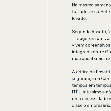
Na mesma semana, u
furtados e na Sete
levado.
Segundo Rosetti, “o
— sugerem um verd
vivem apreensivos 
integrada entre Gua
metropolitanas mai
A crítica de Roset
segurança na Câmar
tempos em tempos 
ITPU altíssimo e n
uma necessidade vi
disse o empresário