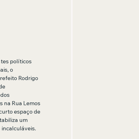
es políticos 
is, o 
refeito Rodrigo 
de 
ados 
as na Rua Lemos 
 curto espaço de 
tabiliza um 
incalculáveis. 