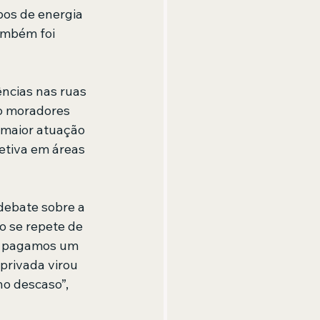
os de energia 
ambém foi 
ências nas ruas 
o moradores 
 maior atuação 
etiva em áreas 
debate sobre a 
o se repete de 
e pagamos um 
privada virou 
o descaso”, 