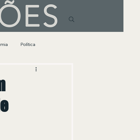
HÕES
omia
Política
m
de