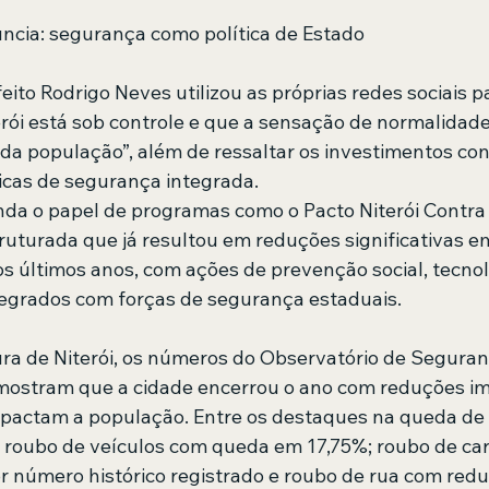
uncia: segurança como política de Estado
eito Rodrigo Neves utilizou as próprias redes sociais p
rói está sob controle e que a sensação de normalidade 
 da população”, além de ressaltar os investimentos con
ticas de segurança integrada.
nda o papel de programas como o Pacto Niterói Contra a
truturada que já resultou em reduções significativas e
os últimos anos, com ações de prevenção social, tecnol
egrados com forças de segurança estaduais.
ra de Niterói, os números do Observatório de Seguran
 mostram que a cidade encerrou o ano com reduções i
mpactam a população. Entre os destaques na queda de
a; roubo de veículos com queda em 17,75%; roubo de c
 número histórico registrado e roubo de rua com redu