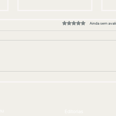
Avaliado com 0 de 5 estre
Ainda sem aval
Renan Oliveira aposta em
For
encontro inédito com Thiago
Clí
Soares para abrir segunda
neo
etapa de “Os Pagodes Que A
ins
Gente Gosta”
nu
Editorias