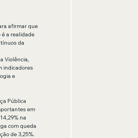
ara afirmar que 
é a realidade 
tínuos da 
 Violência, 
m indicadores 
ogia e 
ça Pública 
mportantes em 
 14,29% na 
arga com queda 
ção de 3,25%.