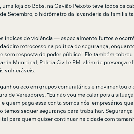
ma loja do Bobs, na Gavião Peixoto teve todos os cab
 de Setembro, o hidrômetro da lavanderia da família t
s índices de violência — especialmente furtos e ocorr
adeiro retrocesso na política de segurança, enquant
e sem resposta do poder público”. Ele também cobrou
rda Municipal, Polícia Civil e PM, além de presença ef
s vulneráveis.
ti ganhou eco em grupos comunitários e movimentou o 
a de Vereadores. “Eu não vou me calar pois a situaçã
e quem paga essa conta somos nós, empresários qu
ão temos sequer segurança para trabalhar. Segurança 
tal para quem quiser continuar na cidade com tamanh
.