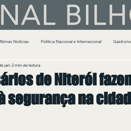
NAL BIL
Últimas Notícias
Política Nacional e Internacional
Gastron
Segurança Pública
Entretenimento e Cultura
e jan.
2 min de leitura
rios de Niterói faze
 à segurança na cida
 de 5 estrelas.