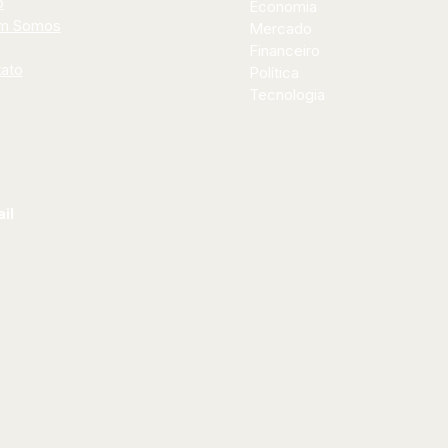
o
Economia
m Somos
Mercado
Financeiro
ato
Política
Tecnologia
il
al@bilhoes.com
 2026 by Jornal Bilhões. Powered and secured by
Wix