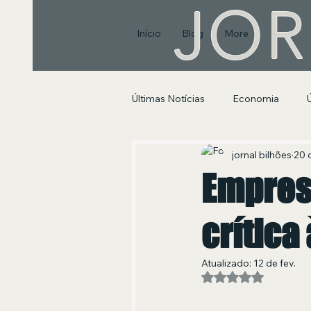
JOR
Início
Blog
More
Últimas Notícias
Economia
Segurança Pública e Social
jornal bilhões
20 d
Empresá
crítica
Atualizado:
12 de fev.
Avaliado com NaN