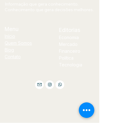
Informação que gera conhecimento.
Conhecimento que gera decisões melhores.
Menu
Editorias
Início
Economia
Quem Somos
Mercado
Blog
Financeiro
Contato
Política
Tecnologia
E-
mail