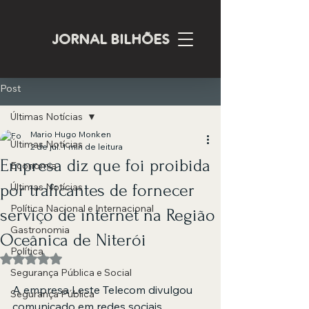
JORNAL BILHÕES
Post
Últimas Notícias
Mario Hugo Monken
Últimas Notícias
2 de jul.
1 min de leitura
Empresa diz que foi proibida
Economia
por traficantes de fornecer
Últimas Notícias
Política Nacional e Internacional
serviço de internet na Região
Gastronomia
Oceânica de Niterói
Política
Avaliado com NaN de 5 estrelas.
Segurança Pública e Social
A empresa Leste Telecom divulgou 
Segurança Pública
comunicado em redes sociais 