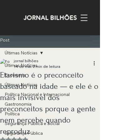
JORNAL BILHÕES
Post
Últimas Notícias
jornal bilhões
Últimas Notícias
14 de mai.
2 min de leitura
Etarismo é o preconceito
Economia
baseado na idade — e ele é o
Últimas Notícias
Política Nacional e Internacional
mais invisível dos
Gastronomia
preconceitos porque a gente
Política
nem percebe quando
Segurança Pública e Social
reproduz
Segurança Pública
Avaliado com NaN de 5 estrelas.