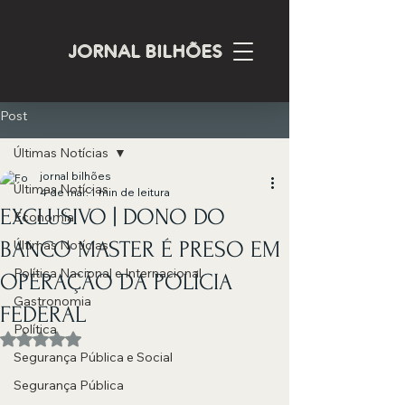
JORNAL BILHÕES
Post
Últimas Notícias
jornal bilhões
Últimas Notícias
4 de mar.
1 min de leitura
EXCLUSIVO | DONO DO
Economia
BANCO MASTER É PRESO EM
Últimas Notícias
Política Nacional e Internacional
OPERAÇÃO DA POLÍCIA
Gastronomia
FEDERAL
Política
Avaliado com NaN de 5 estrelas.
Segurança Pública e Social
Segurança Pública