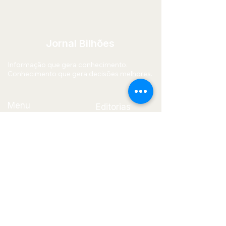
Pagodes Que A Gente Gosta”
Jornal Bilhões
Informação que gera conhecimento.
Conhecimento que gera decisões melhores.
Menu
Editorias
Início
Economia
Quem Somos
Mercado
Blog
Financeiro
Contato
Política
Tecnologia