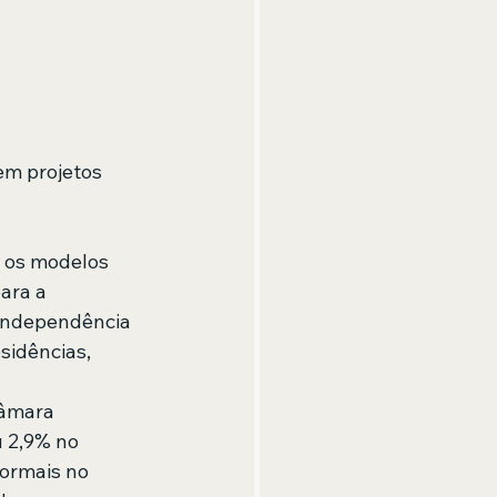
em projetos 
 os modelos 
ara a 
 independência 
sidências, 
âmara 
 2,9% no 
ormais no 