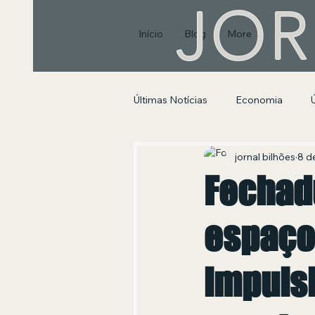
JOR
Início
Blog
More
Últimas Notícias
Economia
Segurança Pública e Social
jornal bilhões
8 de
Fechad
espaço
impuls