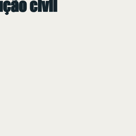
ção civil
 de 5 estrelas.