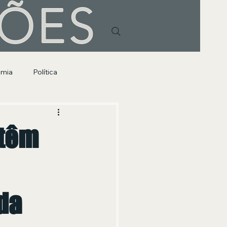
HÕES
omia
Política
ntêm
da