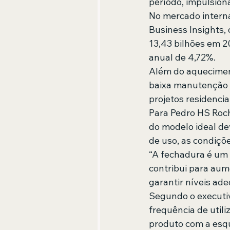
período, impulsion
No mercado interna
Business Insights
13,43 bilhões em 2
anual de 4,72%.
Além do aquecimento
baixa manutenção 
projetos residencia
Para Pedro HS Roch
do modelo ideal de
de uso, as condiçõ
“A fechadura é um 
contribui para aum
garantir níveis ad
Segundo o executiv
frequência de utili
produto com a esqu