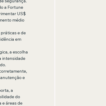
 de segurança.
o a Fortune 
vimentar US$ 
imento médio 
práticas e de 
idência em 
ica, a escolha 
a intensidade 
do.
corretamente, 
manutenção e 
orta, a 
ilidade do 
 e áreas de 