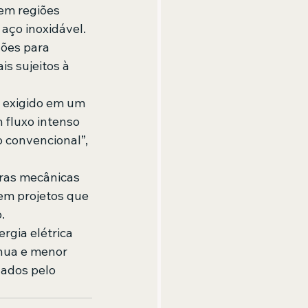
em regiões 
 aço inoxidável.
ões para 
s sujeitos à 
 exigido em um 
fluxo intenso 
 convencional”, 
uras mecânicas 
em projetos que 
.
gia elétrica 
nua e menor 
ados pelo 