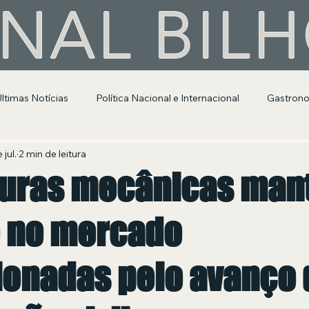
NAL BIL
Últimas Notícias
Política Nacional e Internacional
Gastron
Segurança Pública
Entretenimento e Cultura
 jul.
2 min de leitura
uras mecânicas ma
 no mercado
ionadas pelo avanço 