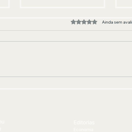
Avaliado com 0 de 5 estre
Ainda sem aval
A BANDA QUE FEZ E FAZ GERAÇÕES
EDU
DANÇAREM
AND
JOR
CUR
nu
Editorias
o
Economia