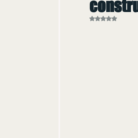
constru
Avaliado com NaN