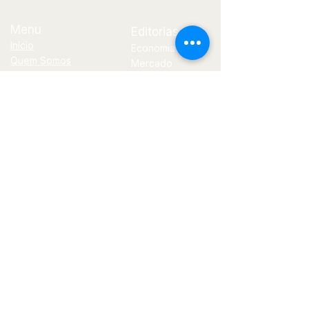
Menu
Editorias
Início
Economia
Quem Somos
Mercado
Blog
Financeiro
Contato
Política
Tecnologia
E-
mail
jornal@bilhoes.com