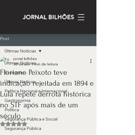
JORNAL BILHÕES
Post
Últimas Notícias
jornal bilhões
Últimas Notícias
30 de abr.
1 min de leitura
Floriano Peixoto teve
Economia
indicação rejeitada em 1894 e
Últimas Notícias
Política Nacional e Internacional
Lula repete derrota histórica
Gastronomia
no STF após mais de um
Política
século
Segurança Pública e Social
Avaliado com NaN de 5 estrelas.
Segurança Pública