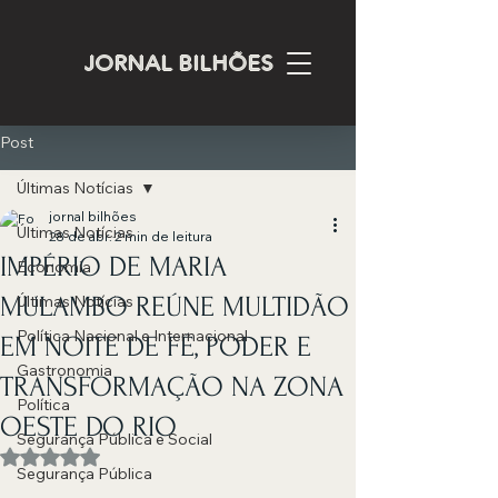
JORNAL BILHÕES
Post
Últimas Notícias
jornal bilhões
Últimas Notícias
28 de abr.
2 min de leitura
IMPÉRIO DE MARIA
Economia
MULAMBO REÚNE MULTIDÃO
Últimas Notícias
Política Nacional e Internacional
EM NOITE DE FÉ, PODER E
Gastronomia
TRANSFORMAÇÃO NA ZONA
Política
OESTE DO RIO
Segurança Pública e Social
Avaliado com NaN de 5 estrelas.
Segurança Pública