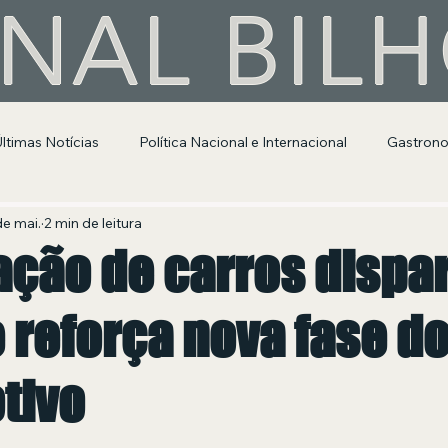
NAL BIL
Últimas Notícias
Política Nacional e Internacional
Gastron
Segurança Pública
Entretenimento e Cultura
de mai.
2 min de leitura
ção de carros dispa
e reforça nova fase do
tivo
 de 5 estrelas.