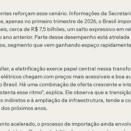
ntes reforçam esse cenário. Informações da Secretari
e, apenas no primeiro trimestre de 2026, o Brasil impo
is, cerca de R$ 7,5 bilhões, um salto expressivo em re
 ano anterior. Parte desse desempenho está atrelada
cados, segmento que vem ganhando espaço rapidament
ler, a eletrificação exerce papel central nessa transf
 elétricos chegam com preços mais acessíveis e boa a
o Brasil. Há uma combinação de oferta crescente e int
enta esse ritmo”, explica. Ele observa que a transição
 indiretos e à ampliação da infraestrutura, tende a co
 dos próximos anos.
nto acelerado, o processo de importação ainda envol