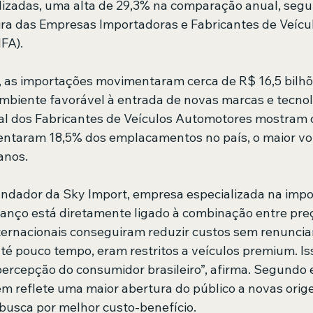
izadas, uma alta de 29,3% na comparação anual, segu
ira das Empresas Importadoras e Fabricantes de Veícu
FA).
 as importações movimentaram cerca de R$ 16,5 bilhõ
biente favorável à entrada de novas marcas e tecnol
al dos Fabricantes de Veículos Automotores mostram 
entaram 18,5% dos emplacamentos no país, o maior v
anos.
fundador da Sky Import, empresa especializada na impo
avanço está diretamente ligado à combinação entre preç
ernacionais conseguiram reduzir custos sem renunciar
até pouco tempo, eram restritos a veículos premium. I
rcepção do consumidor brasileiro”, afirma. Segundo el
 reflete uma maior abertura do público a novas orige
busca por melhor custo-benefício.