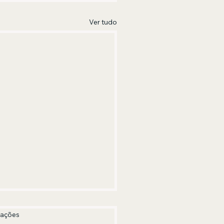
Ver tudo
las.
iações