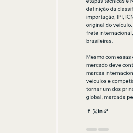
etapas técnicas e r
definição da classi
importação, IPI, IC
original do veícul
frete internaciona
brasileiras.
Mesmo com essas ex
mercado deve cont
marcas internacion
veículos e competiç
tornar um dos prin
global, marcada pe