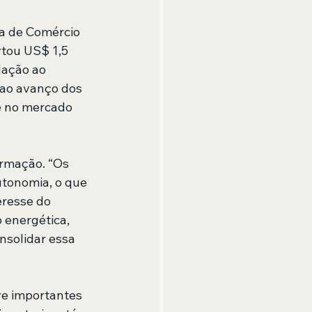
a de Comércio 
rtou US$ 1,5 
lação ao 
 ao avanço dos 
e no mercado 
ormação. “Os 
utonomia, o que 
eresse do 
 energética, 
nsolidar essa 
ve importantes 