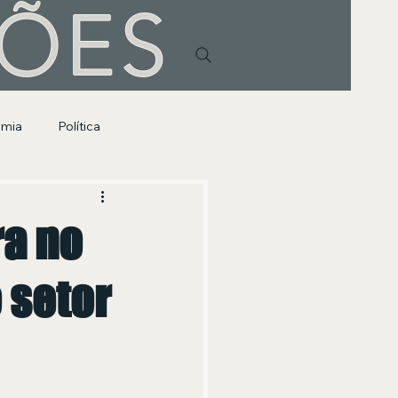
HÕES
omia
Política
ra no
 setor