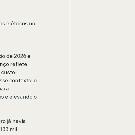
s elétricos no 
io de 2026 e 
nço reflete 
 custo-
se contexto, o 
para 
s e elevando o 
o já havia 
133 mil 