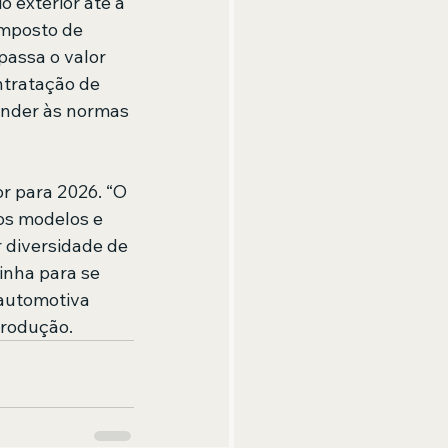
 exterior até a 
imposto de 
passa o valor 
ntratação de 
ender às normas 
r para 2026. “O 
os modelos e 
 diversidade de 
inha para se 
 automotiva 
produção.