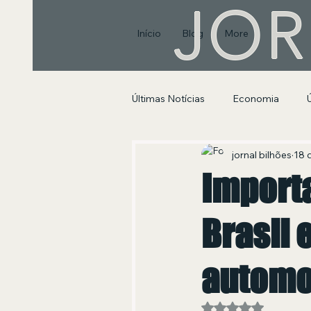
JOR
Início
Blog
More
Últimas Notícias
Economia
Segurança Pública e Social
jornal bilhões
18 
Importa
Brasil 
automo
Avaliado com NaN