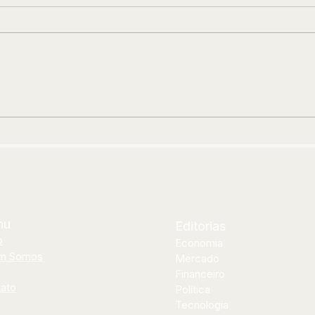
A BANDA QUE FEZ E FAZ GERAÇÕES
EDU
DANÇAREM
AND
JOR
CUR
nu
Editorias
o
Economia
m Somos
Mercado
Financeiro
ato
Política
Tecnologia