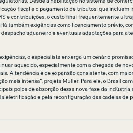
egulatórias. Desde a habilitação no sistema de comércio
ficação fiscal e o pagamento de tributos, que incluem 
MS e contribuições, o custo final frequentemente ultra
o. Há também exigências como licenciamento prévio, co
l, despacho aduaneiro e eventuais adaptações para at
igências, o especialista enxerga um cenário promisso
inuar aquecido, especialmente com a chegada de nov
ais. A tendência é de expansão consistente, com maior
ão mais intensa”, projeta Muller. Para ele, o Brasil cam
cipais polos de absorção dessa nova fase da indústria
la eletrificação e pela reconfiguração das cadeias de 