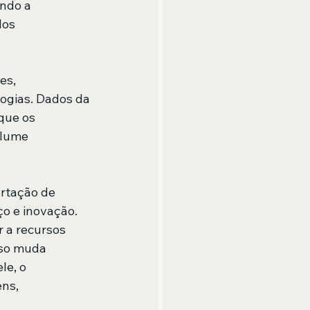
ndo a 
los 
es, 
ogias. Dados da 
que os 
olume 
rtação de 
o e inovação. 
 a recursos 
sso muda 
e, o 
ns, 