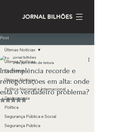
JORNAL BILHÕES
Post
Últimas Notícias
jornal bilhões
Últimas Notícias
2 de jun.
3 min de leitura
Inadimplência recorde e
Economia
renegociações em alta: onde
Últimas Notícias
Política Nacional e Internacional
está o verdadeiro problema?
Gastronomia
Avaliado com NaN de 5 estrelas.
Política
Segurança Pública e Social
Segurança Pública