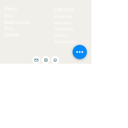
Menu
Editorias
Início
Economia
Quem Somos
Mercado
Blog
Financeiro
Contato
Política
Tecnologia
E-
mail
jornal@bilhoes.com