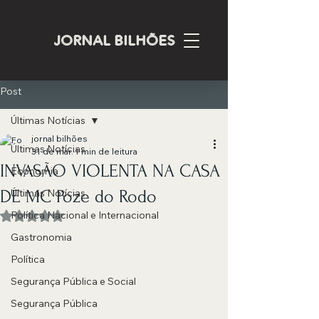
JORNAL BILHÕES
Post
Últimas Notícias
jornal bilhões
Últimas Notícias
31 de mar.
1 min de leitura
INVASÃO VIOLENTA NA CASA
Economia
DE MC Poze do Rodo
Últimas Notícias
Política Nacional e Internacional
Avaliado com NaN de 5 estrelas.
Gastronomia
Política
Segurança Pública e Social
Segurança Pública