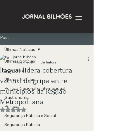
JORNAL BILHÕES
Post
Últimas Notícias
jornal bilhões
Últimas Notícias
14 de mai.
2 min de leitura
Itaguaí lidera cobertura
Economia
vacinal da gripe entre
Últimas Notícias
Política Nacional e Internacional
municípios da Região
Gastronomia
Metropolitana
Política
Avaliado com NaN de 5 estrelas.
Segurança Pública e Social
Segurança Pública