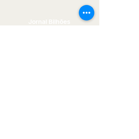
Jornal Bilhões
Informação que gera conhecimento.
Conhecimento que gera decisões melhores.
Menu
Editorias
Início
Economia
Quem Somos
Mercado
Blog
Financeiro
Contato
Política
Tecnologia