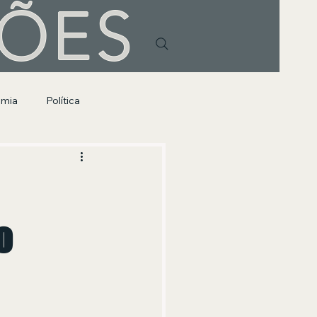
HÕES
omia
Política
o