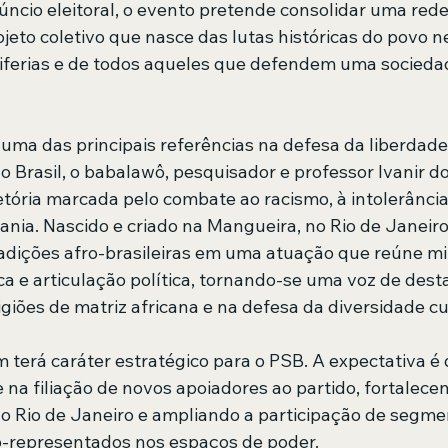
ncio eleitoral, o evento pretende consolidar uma rede
jeto coletivo que nasce das lutas históricas do povo n
eriferias e de todos aqueles que defendem uma sociedad
ma das principais referências na defesa da liberdade r
o Brasil, o babalawô, pesquisador e professor Ivanir d
tória marcada pelo combate ao racismo, à intolerância 
nia. Nascido e criado na Mangueira, no Rio de Janeiro
adições afro-brasileiras em uma atuação que reúne mili
 e articulação política, tornando-se uma voz de dest
igiões de matriz africana e na defesa da diversidade cul
terá caráter estratégico para o PSB. A expectativa é 
 na filiação de novos apoiadores ao partido, fortalece
 no Rio de Janeiro e ampliando a participação de segme
b-representados nos espaços de poder.