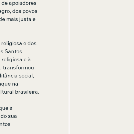
 de apoiadores 
egro, dos povos 
e mais justa e 
eligiosa e dos 
os Santos 
religiosa e à 
, transformou 
tância social, 
aque na 
tural brasileira.
que a 
ndo sua 
ntos 