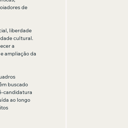
poiadores de 
al, liberdade 
dade cultural. 
ecer a 
 e ampliação da 
uadros 
 têm buscado 
ré-candidatura 
uída ao longo 
tos 