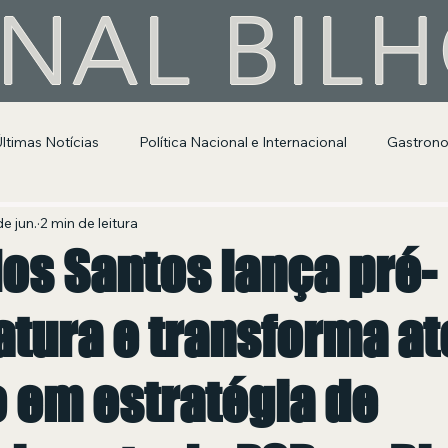
NAL BIL
Últimas Notícias
Política Nacional e Internacional
Gastron
Segurança Pública
Entretenimento e Cultura
e jun.
2 min de leitura
dos Santos lança pré-
tura e transforma at
o em estratégia de