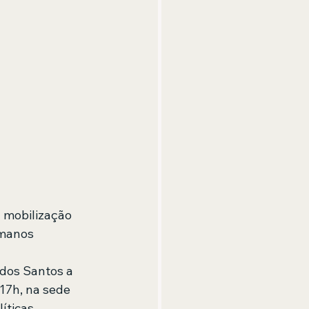
a mobilização 
umanos
 dos Santos a 
17h, na sede 
íticas, 