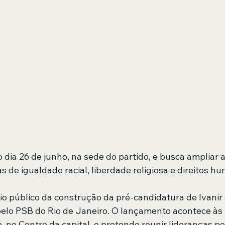
dia 26 de junho, na sede do partido, e busca ampliar 
 de igualdade racial, liberdade religiosa e direitos h
cio público da construção da pré-candidatura de Ivanir
elo PSB do Rio de Janeiro. O lançamento acontece às 
, no Centro da capital, e pretende reunir lideranças pol