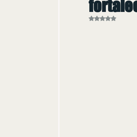
fortale
Avaliado com NaN