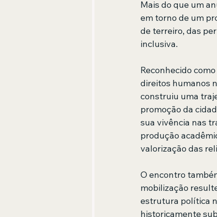
Mais do que um anú
em torno de um pro
de terreiro, das p
inclusiva.
Reconhecido como u
direitos humanos n
construiu uma traje
promoção da cidada
sua vivência nas tr
produção acadêmica
valorização das rel
O encontro também 
mobilização resulte
estrutura política
historicamente su