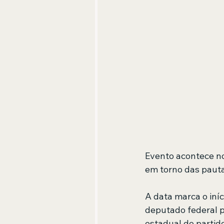
Evento acontece no 
em torno das pautas
A data marca o iní
deputado federal p
estadual do partido