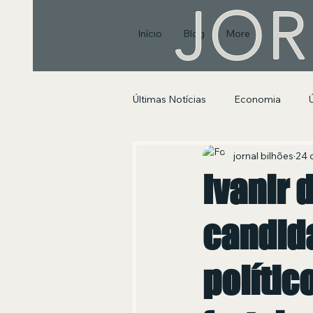
JOR
Início
Blog
More
Últimas Notícias
Economia
Segurança Pública e Social
jornal bilhões
24 d
Ivanir 
candida
polític