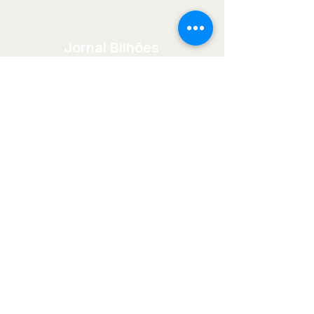
proteger mães e recém-
nascidos
Jornal Bilhões
Informação que gera conhecimento.
Conhecimento que gera decisões melhores.
Menu
Editorias
Início
Economia
Quem Somos
Mercado
Blog
Financeiro
Contato
Política
Tecnologia