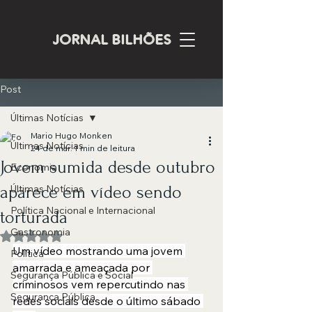
JORNAL BILHÕES
Post
Últimas Notícias
Mario Hugo Monken
Últimas Notícias
24 de mar.
1 min de leitura
Jovem sumida desde outubro
Economia
aparece em vídeo sendo
Últimas Notícias
Política Nacional e Internacional
torturada
Gastronomia
Avaliado com NaN de 5 estrelas.
Um vídeo mostrando uma jovem 
Política
amarrada e ameaçada por 
Segurança Pública e Social
criminosos vem repercutindo nas 
Segurança Pública
redes sociais desde o último sábado 