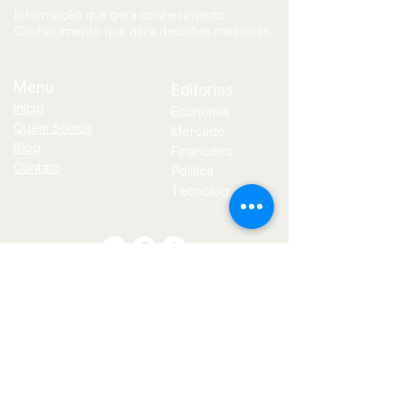
Informação que gera conhecimento.
Conhecimento que gera decisões melhores.
Menu
Editorias
Início
Economia
Quem Somos
Mercado
Blog
Financeiro
Contato
Política
Tecnologia
E-
mail