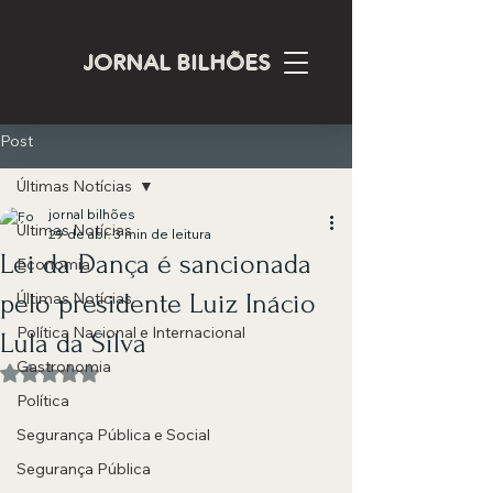
JORNAL BILHÕES
Post
Últimas Notícias
jornal bilhões
Últimas Notícias
29 de abr.
3 min de leitura
Lei da Dança é sancionada
Economia
pelo presidente Luiz Inácio
Últimas Notícias
Política Nacional e Internacional
Lula da Silva
Gastronomia
Avaliado com NaN de 5 estrelas.
Política
Segurança Pública e Social
Segurança Pública